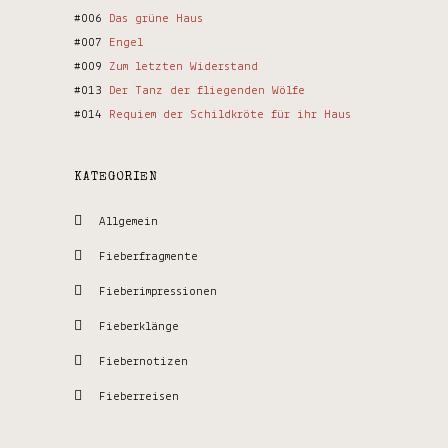
#006
Das grüne Haus
#007
Engel
#009
Zum letzten Widerstand
#013
Der Tanz der fliegenden Wölfe
#014
Requiem der Schildkröte für ihr Haus
KATEGORIEN
Allgemein
Fieberfragmente
Fieberimpressionen
Fieberklänge
Fiebernotizen
Fieberreisen