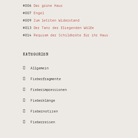
#006
Das grüne Haus
#007
Engel
#009
Zum letzten Widerstand
#013
Der Tanz der fliegenden Wölfe
#014
Requiem der Schildkröte für ihr Haus
KATEGORIEN
Allgemein
Fieberfragmente
Fieberimpressionen
Fieberklänge
Fiebernotizen
Fieberreisen